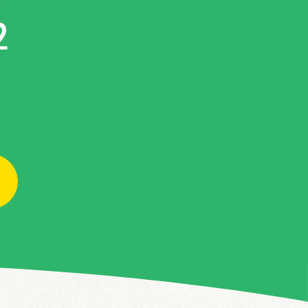
ジ
2
。