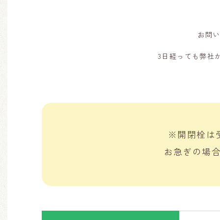
お問
3日経っても弊社
※開閉栓は
お急ぎの場