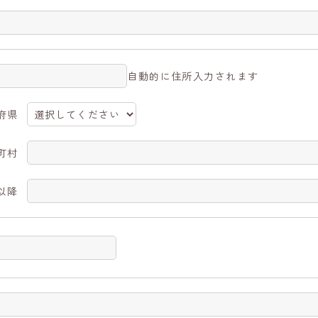
自動的に住所入力されます
府県
町村
以降