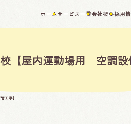
ホーム
サービス一覧
会社概要
採用
2校【屋内運動場用 空調設
配管工事】